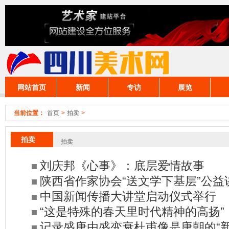
网站首页
新闻
专访
展览
拍卖
市场
研究
当前位置：
首页
>
拍卖
>
拍卖
拍卖
刘庆邦《心事》：底层爱情故事
■
陕西省作家协会“送文学下基层”公益
■
中国新闻传播大讲堂启动仪式举行
■
行
“这是特殊的春天里时代精神的高扬”
■
记录盛唐由盛变衰杜甫像是唐朝的“新
■