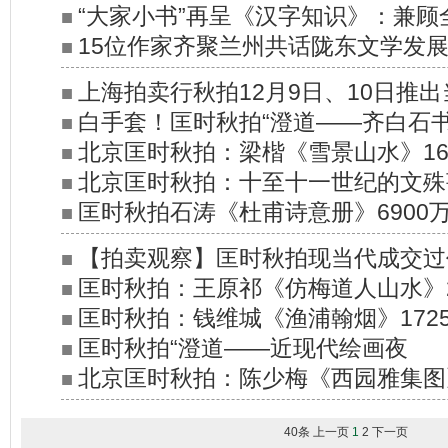
“大家小书”再呈《汉字知识》：兼顾
■
15位作家齐聚兰州共话陇东文学发
■
汉字知识普及
上海拍卖行秋拍12月9日、10日推
■
白手套！匡时秋拍“澄道——齐白石
■
和珠宝、银器、钟表专场
北京匡时秋拍：梁楷《雪景山水》16
■
北京匡时秋拍：十至十一世纪的文殊菩
■
匡时秋拍石涛《杜甫诗意册》6900
■
成交
其作品拍卖纪录
【拍卖观察】匡时秋拍现当代成交过
■
匡时秋拍：王原祁《仿梅道人山水》2
■
家们占稳市场基本盘
匡时秋拍：钱维城《渔浦翰烟》172
■
交
匡时秋拍“澄道——近现代绘画夜
■
北京匡时秋拍：陈少梅《西园雅集图》
■
成交
40条
上一页
1
2
下一页