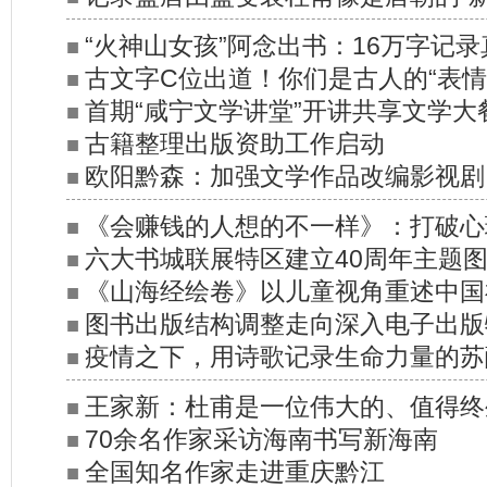
“火神山女孩”阿念出书：16万字记
■
古文字C位出道！你们是古人的“表情
■
首期“咸宁文学讲堂”开讲共享文学大
■
古籍整理出版资助工作启动
■
欧阳黔森：加强文学作品改编影视剧
■
《会赚钱的人想的不一样》：打破心
■
六大书城联展特区建立40周年主题
■
有赚钱格局
《山海经绘卷》以儿童视角重述中国
■
图书出版结构调整走向深入电子出版
■
疫情之下，用诗歌记录生命力量的苏
■
居首
王家新：杜甫是一位伟大的、值得终
■
70余名作家采访海南书写新海南
■
人
全国知名作家走进重庆黔江
■